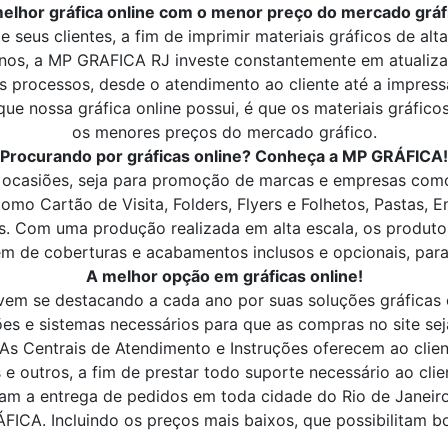
elhor gráfica online com o menor preço do mercado gráf
e seus clientes, a fim de imprimir materiais gráficos de al
nos, a MP GRAFICA RJ investe constantemente em atualiza
 processos, desde o atendimento ao cliente até a impress
que nossa gráfica online possui, é que os materiais gráfic
os menores preços do mercado gráfico.
Procurando por gráficas online? Conheça a MP GRÁFICA!
as ocasiões, seja para promoção de marcas e empresas com
omo Cartão de Visita, Folders, Flyers e Folhetos, Pastas, 
s. Com uma produção realizada em alta escala, os produtos
lém de coberturas e acabamentos inclusos e opcionais, pa
A melhor opção em gráficas online!
m se destacando a cada ano por suas soluções gráficas 
s e sistemas necessários para que as compras no site se
As Centrais de Atendimento e Instruções oferecem ao clien
 e outros, a fim de prestar todo suporte necessário ao clie
 a entrega de pedidos em toda cidade do Rio de Janeiro.
FICA. Incluindo os preços mais baixos, que possibilitam bo