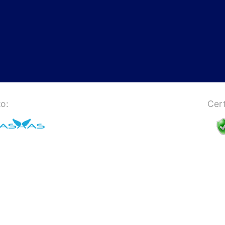
o:
Cert