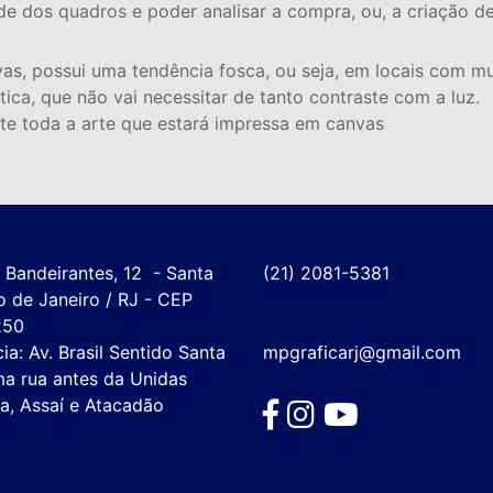
dade dos quadros e poder analisar a compra, ou, a criação 
s, possui uma tendência fosca, ou seja, em locais com muit
tica, que não vai necessitar de tanto contraste com a luz.
te toda a arte que estará impressa em canvas
Bandeirantes, 12  - Santa 
(21) 2081-5381
o de Janeiro / RJ - CEP 
50

ia: Av. Brasil Sentido Santa 
mpgraficarj@gmail.com
a rua antes da Unidas 
a, Assaí e Atacadão